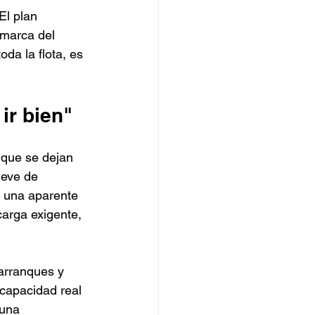
El plan 
 marca del 
toda la flota, es 
ir bien"
que se dejan 
leve de 
n una aparente 
carga exigente, 
arranques y 
capacidad real 
una 