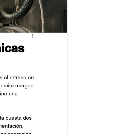
icas
 el retraso en 
admite margen. 
ino una 
da cuesta dos 
mentación, 
una operación 