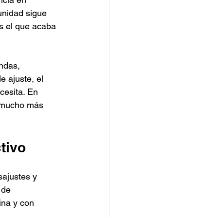
unidad sigue 
s el que acaba 
ndas, 
e ajuste, el 
esita. En 
s mucho más 
tivo
sajustes y 
 de 
ina y con 