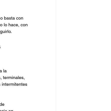
No basta con 
o lo hace, con 
uirlo.
 
a la 
, terminales, 
 intermitentes 
de 
ncia en 