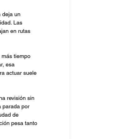
 deja un 
cidad. Las 
jan en rutas 
a más tiempo 
r, esa 
ara actuar suele 
a revisión sin 
a parada por 
udad de 
ción pesa tanto 