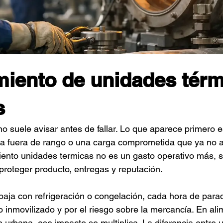
iento de unidades térm
s
o suele avisar antes de fallar. Lo que aparece primero es
ura fuera de rango o una carga comprometida que ya no 
ento unidades termicas no es un gasto operativo más, s
proteger producto, entregas y reputación.
baja con refrigeración o congelación, cada hora de para
o inmovilizado y por el riesgo sobre la mercancía. En ali
 urbana, ese impacto se multiplica. La diferencia entre 