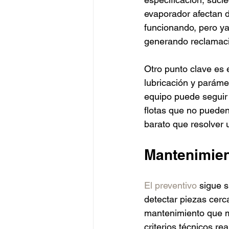
evaporador afectan d
funcionando, pero ya
generando reclamac
Otro punto clave es e
lubricación y parámet
equipo puede seguir
flotas que no puede
barato que resolver
Mantenimient
El preventivo
 sigue s
detectar piezas cercan
mantenimiento que m
criterios técnicos rea