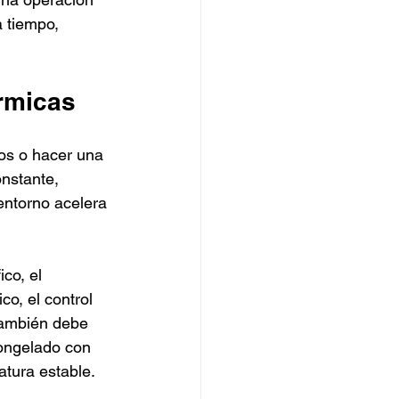
a tiempo, 
rmicas
os o hacer una 
onstante, 
entorno acelera 
co, el 
co, el control 
También debe 
congelado con 
atura estable.