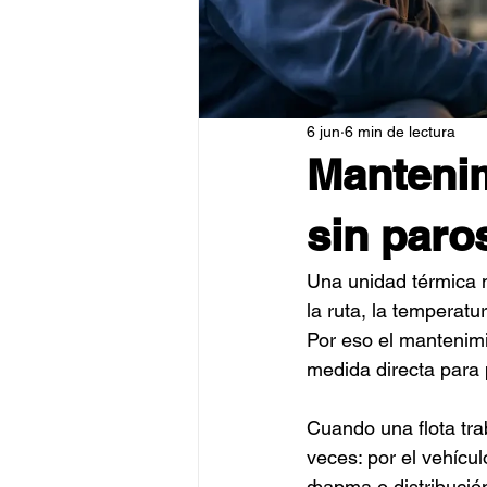
6 jun
6 min de lectura
Mantenim
sin paro
Una unidad térmica n
la ruta, la temperat
Por eso el mantenimi
medida directa para 
Cuando una flota tra
veces: por el vehícul
фарma o distribución