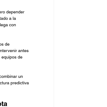
pero depender 
tado a la 
llega con 
os de 
ntervenir antes 
n equipos de 
 combinar un 
ctura predictiva 
ota