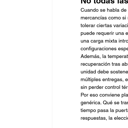
No todas la
Cuando se habla de r
mercancías como si 
tolerar ciertas vari
puede requerir una e
una carga mixta intr
configuraciones espe
Además, la temperatu
recuperación tras ab
unidad debe sostener
múltiples entregas, 
sin perder control té
Por eso conviene pla
genérica. Qué se tra
tiempo pasa la puert
respuestas, la elecc