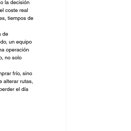
 la decisión 
el coste real 
es, tiempos de 
a de 
odo, un equipo 
na operación 
, no solo 
rar frío, sino 
 alterar rutas, 
erder el día 