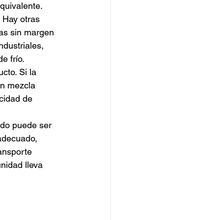
quivalente. 
 Hay otras 
as sin margen 
dustriales, 
e frío.
cto. Si la 
ón mezcla 
cidad de 
ado puede ser 
adecuado, 
ransporte 
unidad lleva 