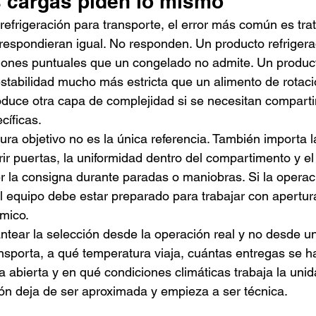
s cargas piden lo mismo
efrigeración para transporte, el error más común es trat
respondieran igual. No responden. Un producto refriger
aciones puntuales que un congelado no admite. Un produc
stabilidad mucho más estricta que un alimento de rotació
oduce otra capa de complejidad si se necesitan compart
cíficas.
ra objetivo no es la única referencia. También importa l
rir puertas, la uniformidad dentro del compartimento y el
 la consigna durante paradas o maniobras. Si la operaci
el equipo debe estar preparado para trabajar con apertur
rmico.
ntear la selección desde la operación real y no desde un
nsporta, a qué temperatura viaja, cuántas entregas se h
a abierta y en qué condiciones climáticas trabaja la uni
ión deja de ser aproximada y empieza a ser técnica.