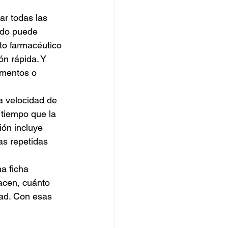
ar todas las 
ado puede 
to farmacéutico 
n rápida. Y 
imentos o 
a velocidad de 
 tiempo que la 
ón incluye 
as repetidas 
a ficha 
acen, cuánto 
dad. Con esas 