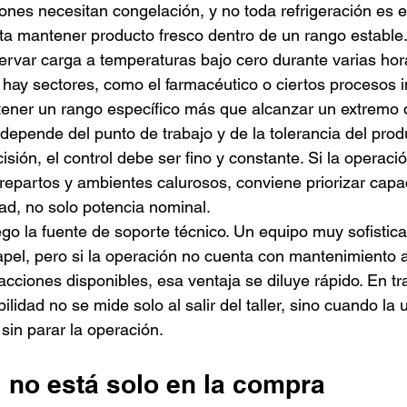
ones necesitan congelación, y no toda refrigeración es e
a mantener producto fresco dentro de un rango estable.
rvar carga a temperaturas bajo cero durante varias hor
 hay sectores, como el farmacéutico o ciertos procesos in
tener un rango específico más que alcanzar un extremo d
depende del punto de trabajo y de la tolerancia del produ
sión, el control debe ser fino y constante. Si la operaci
repartos y ambientes calurosos, conviene priorizar capa
dad, no solo potencia nominal.
go la fuente de soporte técnico. Un equipo muy sofistic
apel, pero si la operación no cuenta con mantenimiento 
facciones disponibles, esa ventaja se diluye rápido. En t
bilidad no se mide solo al salir del taller, sino cuando la 
in parar la operación.
l no está solo en la compra