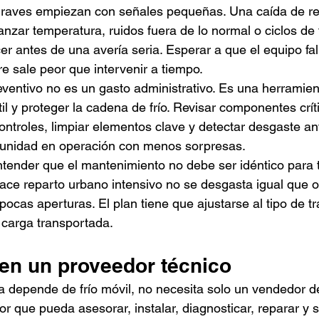
aves empiezan con señales pequeñas. Una caída de re
nzar temperatura, ruidos fuera de lo normal o ciclos de
r antes de una avería seria. Esperar a que el equipo fal
e sale peor que intervenir a tiempo.
ventivo no es un gasto administrativo. Es una herramient
til y proteger la cadena de frío. Revisar componentes críti
ntroles, limpiar elementos clave y detectar desgaste ante
 unidad en operación con menos sorpresas.
ender que el mantenimiento no debe ser idéntico para t
ce reparto urbano intensivo no se desgasta igual que o
pocas aperturas. El plan tiene que ajustarse al tipo de tra
a carga transportada.
en un proveedor técnico
depende de frío móvil, no necesita solo un vendedor de
r que pueda asesorar, instalar, diagnosticar, reparar y s