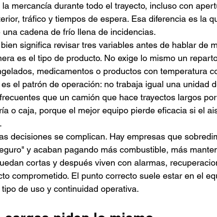
 la mercancía durante todo el trayecto, incluso con apert
erior, tráfico y tiempos de espera. Esa diferencia es la 
 una cadena de frío llena de incidencias.
r bien significa revisar tres variables antes de hablar de 
era es el tipo de producto. No exige lo mismo un reparto
ngelados, medicamentos o productos con temperatura co
 es el patrón de operación: no trabaja igual una unidad d
recuentes que un camión que hace trayectos largos por 
ría o caja, porque el mejor equipo pierde eficacia si el ai
.
s decisiones se complican. Hay empresas que sobredi
o seguro" y acaban pagando más combustible, más mante
quedan cortas y después viven con alarmas, recuperacio
to comprometido. El punto correcto suele estar en el equi
, tipo de uso y continuidad operativa.