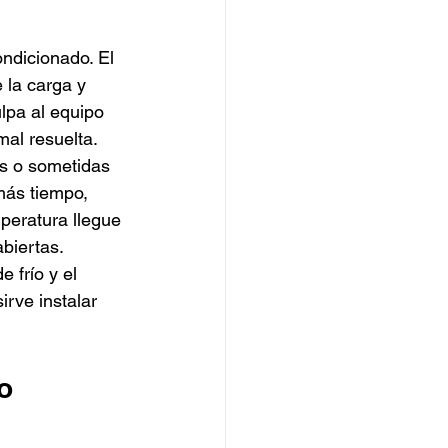
ondicionado. El 
e la carga y 
lpa al equipo 
mal resuelta.
s o sometidas 
más tiempo, 
eratura llegue 
biertas.
 frío y el 
rve instalar 
o 