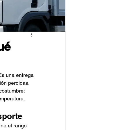
ué
Es una entrega 
ión perdidas. 
 costumbre: 
temperatura.
sporte
ne el rango 