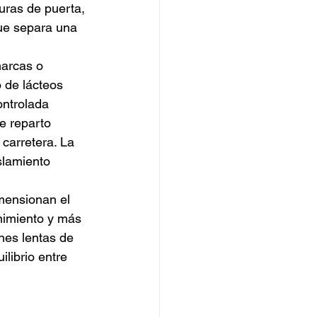
uras de puerta, 
que separa una 
marcas o 
 de lácteos 
ntrolada 
e reparto 
carretera. La 
slamiento 
mensionan el 
nimiento y más 
nes lentas de 
librio entre 